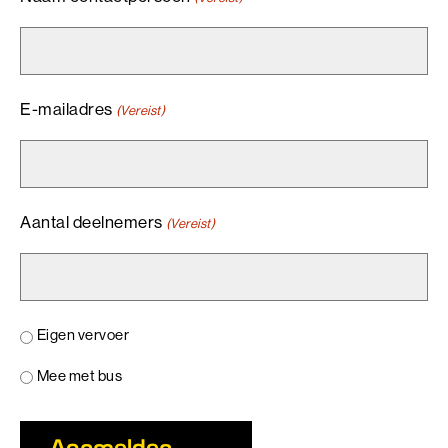
E-mailadres
(Vereist)
Aantal deelnemers
(Vereist)
Eigen
Eigen vervoer
vervoer
Mee met bus
of
Aanmelden