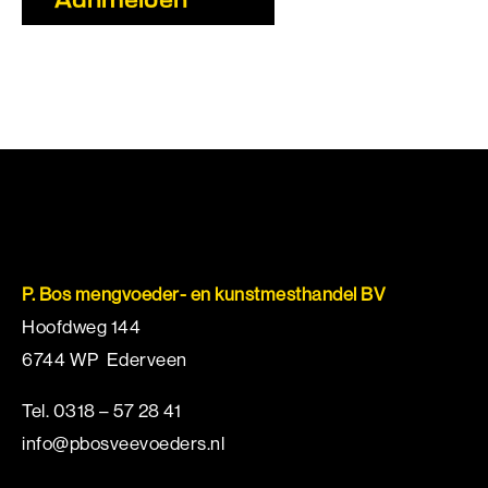
mee
met
bus
(Vereist)
P. Bos mengvoeder- en kunstmesthandel BV
Hoofdweg 144
6744 WP Ederveen
Tel.
0318 – 57 28 41
info@pbosveevoeders.nl