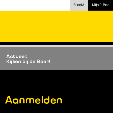
FeedM
Mijn P. Bos
Actueel:
Kijken bij de Boer!
Aanmelden