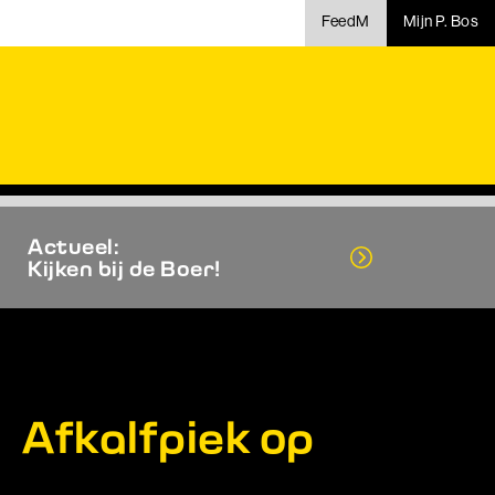
FeedM
Mijn P. Bos
Actueel:
Kijken bij de Boer!
Afkalfpiek op