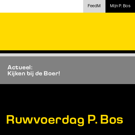
FeedM
Mijn P. Bos
Actueel:
Kijken bij de Boer!
Ruwvoerdag P. Bos